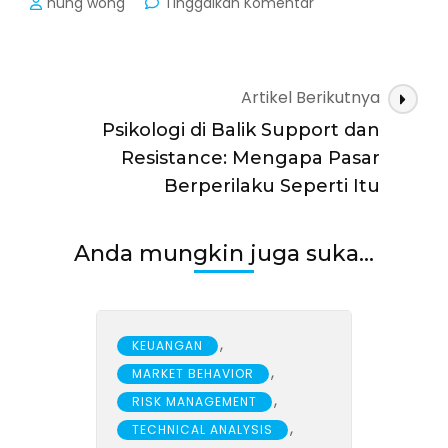
pada
hung wong
Tinggalkan Komentar
Rahasia
Support
dan
Resistance:
Navigasi
Artikel Berikutnya
Menemukan
Artikel
Titik
Psikologi di Balik Support dan
Entri
Resistance: Mengapa Pasar
Berperilaku Seperti Itu
Anda mungkin juga suka...
,
KEUANGAN
,
MARKET BEHAVIOR
,
RISK MANAGEMENT
,
TECHNICAL ANALYSIS