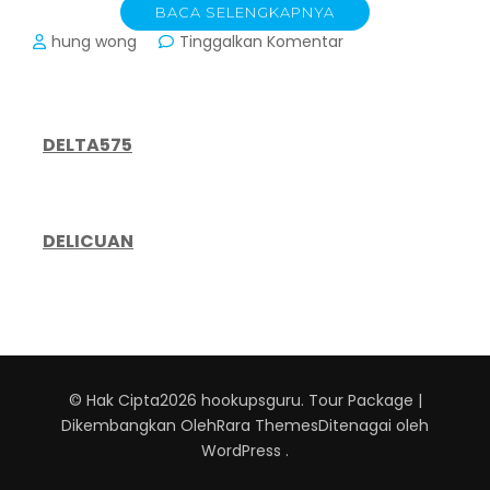
BACA SELENGKAPNYA
pada
hung wong
Tinggalkan Komentar
Kecerdasan
Emosional
dalam
Trading:
DELTA575
Kunci
Sukses
yang
Sering
DELICUAN
Terabaikan
© Hak Cipta2026
hookupsguru
.
Tour Package |
Dikembangkan Oleh
Rara Themes
Ditenagai oleh
WordPress
.