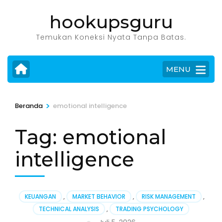
Lompat
hookupsguru
ke
konten
Temukan Koneksi Nyata Tanpa Batas.
(Tekan
Enter)
MENU
>
Beranda
emotional intelligence
Tag:
emotional
intelligence
KEUANGAN
,
MARKET BEHAVIOR
,
RISK MANAGEMENT
,
TECHNICAL ANALYSIS
,
TRADING PSYCHOLOGY