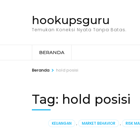
Lompat
ke
hookupsguru
konten
(Tekan
Temukan Koneksi Nyata Tanpa Batas.
Enter)
BERANDA
>
Beranda
hold posisi
Tag:
hold posisi
KEUANGAN
,
MARKET BEHAVIOR
,
RISK M