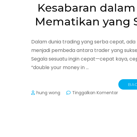
Kesabaran dalam 
Mematikan yang S
Dalam dunia trading yang serba cepat, ada s
menjadi pembeda antara trader yang sukses 
Segala sesuatu ingin cepat—cepat kaya, cep
“double your money in …
BAC
pada
hung wong
Tinggalkan Komentar
Kesabar
dalam
Trading:
Senjata
Paling
Mematik