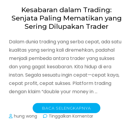
Modal
Kesabaran dalam Trading:
(Dan
Cara
Senjata Paling Mematikan yang
Menghindarinya)
Sering Dilupakan Trader
Dalam dunia trading yang serba cepat, ada satu
kualitas yang sering kali diremehkan, padahal
menjadi pembeda antara trader yang sukses
dan yang gagal: kesabaran. Kita hidup di era
instan. Segala sesuatu ingin cepat—cepat kaya,
cepat profit, cepat sukses. Platform trading
dengan klaim “double your money in …
BACA SELENGKAPNYA
pada
hung wong
Tinggalkan Komentar
Kesabaran
dalam