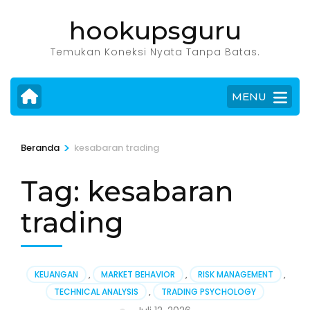
Lompat
hookupsguru
ke
konten
Temukan Koneksi Nyata Tanpa Batas.
(Tekan
Enter)
MENU
>
Beranda
kesabaran trading
Tag:
kesabaran
trading
KEUANGAN
,
MARKET BEHAVIOR
,
RISK MANAGEMENT
,
TECHNICAL ANALYSIS
,
TRADING PSYCHOLOGY