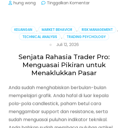
pada
hung wong
Tinggalkan Komentar
Senjata
Rahasia
Trader
Pro:
KEUANGAN
,
MARKET BEHAVIOR
,
RISK MANAGEMENT
,
Menguasai
TECHNICAL ANALYSIS
,
TRADING PSYCHOLOGY
Pikiran
Juli 12, 2026
untuk
Menaklukkan
Senjata Rahasia Trader Pro:
Pasar
Menguasai Pikiran untuk
Menaklukkan Pasar
Anda sudah menghabiskan berbulan-bulan
mempelajari grafik. Anda hafal di luar kepala
pola-pola candlestick, paham betul cara
menggambar support dan resistance, serta
sudah menguasai puluhan indikator teknikal.
Anda bahkan sudah membaca puluhan artikel