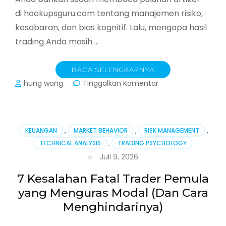
di hookupsguru.com tentang manajemen risiko,
kesabaran, dan bias kognitif. Lalu, mengapa hasil
trading Anda masih …
BACA SELENGKAPNYA
pada
hung wong
Tinggalkan Komentar
Senjata
Rahasia
Trader
Pro:
KEUANGAN
,
MARKET BEHAVIOR
,
RISK MANAGEMENT
,
Menguasai
TECHNICAL ANALYSIS
,
TRADING PSYCHOLOGY
Pikiran
Juli 9, 2026
untuk
Menaklukkan
7 Kesalahan Fatal Trader Pemula
Pasar
yang Menguras Modal (Dan Cara
Menghindarinya)