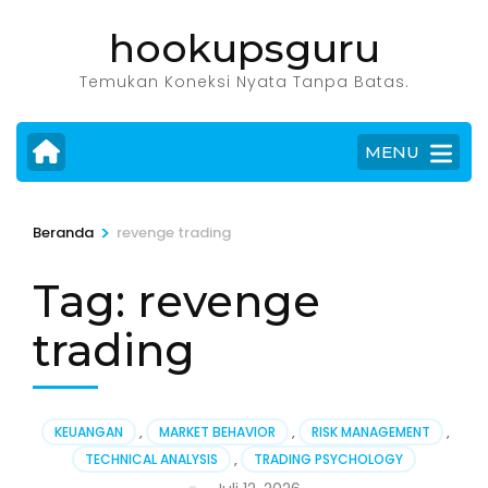
Lompat
hookupsguru
ke
konten
Temukan Koneksi Nyata Tanpa Batas.
(Tekan
Enter)
MENU
>
Beranda
revenge trading
Tag:
revenge
trading
KEUANGAN
,
MARKET BEHAVIOR
,
RISK MANAGEMENT
,
TECHNICAL ANALYSIS
,
TRADING PSYCHOLOGY