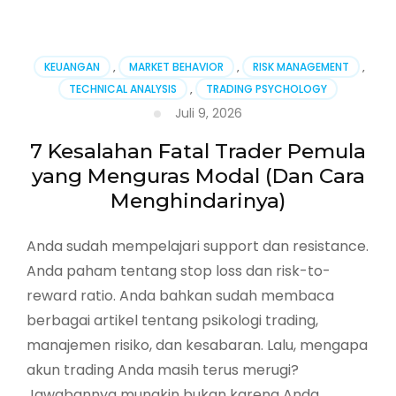
Panduan
Lengkap
Psikologi
Trading:
KEUANGAN
,
MARKET BEHAVIOR
,
RISK MANAGEMENT
,
Kuasai
TECHNICAL ANALYSIS
,
TRADING PSYCHOLOGY
Emosi,
Juli 9, 2026
Raih
Profit
7 Kesalahan Fatal Trader Pemula
Konsisten
yang Menguras Modal (Dan Cara
Menghindarinya)
Anda sudah mempelajari support dan resistance.
Anda paham tentang stop loss dan risk-to-
reward ratio. Anda bahkan sudah membaca
berbagai artikel tentang psikologi trading,
manajemen risiko, dan kesabaran. Lalu, mengapa
akun trading Anda masih terus merugi?
Jawabannya mungkin bukan karena Anda