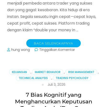
menjadi pembeda antara trader yang sukses
dan yang gagal: kesabaran. Kita hidup di era
instan. Segala sesuatu ingin cepat—cepat kaya,
cepat profit, cepat sukses. Platform trading
dengan klaim “double your money in …
BACA SELENGKAPNYA
pada
hung wong
Tinggalkan Komentar
Kesabaran
dalam
Trading:
Senjata
KEUANGAN
,
MARKET BEHAVIOR
,
RISK MANAGEMENT
,
Paling
TECHNICAL ANALYSIS
,
TRADING PSYCHOLOGY
Mematikan
Juli 3, 2026
yang
Sering
7 Bias Kognitif yang
Dilupakan
Trader
Menghancurkan Keputusan