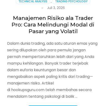
TECHNICAL ANALYSIS
,
TRADING PSYCHOLOGY
Keputusan
Juli 3, 2026
Trading
Anda
Manajemen Risiko ala Trader
(Dan
Cara
Pro: Cara Melindungi Modal di
Mengatasinya)
Pasar yang Volatil
Dalam dunia trading, ada satu aturan emas yang
sering dilupakan oleh para pemula: jangan
pernah mempertaruhkan lebih dari yang Anda
mampu kehilangan. Banyak trader terjebak
dalam euforia keuntungan besar dan
mengabaikan aspek paling kritis dari trading—
manajemen risiko. Artikel
di hookupsguru.com telah membahas secara
mendalam tentang psikologi di balik …