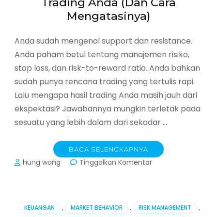
Trading Anda (Dan Cara
Mengatasinya)
Anda sudah mengenal support dan resistance.
Anda paham betul tentang manajemen risiko,
stop loss, dan risk-to-reward ratio. Anda bahkan
sudah punya rencana trading yang tertulis rapi.
Lalu mengapa hasil trading Anda masih jauh dari
ekspektasi? Jawabannya mungkin terletak pada
sesuatu yang lebih dalam dari sekadar …
BACA SELENGKAPNYA
pada
hung wong
Tinggalkan Komentar
7
Bias
Kognitif
yang
KEUANGAN
,
MARKET BEHAVIOR
,
RISK MANAGEMENT
,
Menghancurkan