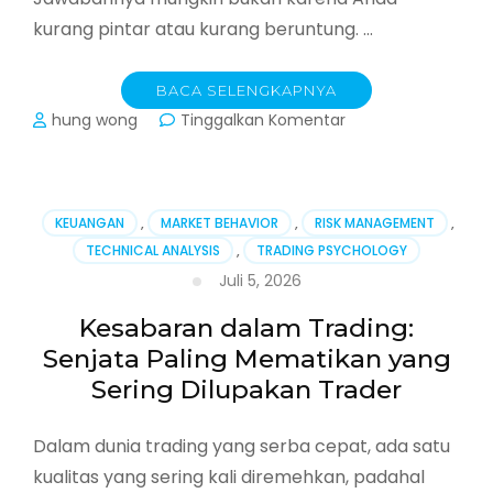
kurang pintar atau kurang beruntung. …
BACA SELENGKAPNYA
pada
hung wong
Tinggalkan Komentar
7
Kesalahan
Fatal
Trader
KEUANGAN
,
MARKET BEHAVIOR
,
RISK MANAGEMENT
,
Pemula
TECHNICAL ANALYSIS
,
TRADING PSYCHOLOGY
yang
Juli 5, 2026
Menguras
Modal
Kesabaran dalam Trading:
(Dan
Cara
Senjata Paling Mematikan yang
Menghindarinya)
Sering Dilupakan Trader
Dalam dunia trading yang serba cepat, ada satu
kualitas yang sering kali diremehkan, padahal