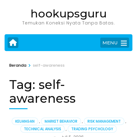
Lompat
hookupsguru
ke
konten
Temukan Koneksi Nyata Tanpa Batas.
(Tekan
Enter)
MENU
>
Beranda
self-awareness
Tag:
self-
awareness
KEUANGAN
,
MARKET BEHAVIOR
,
RISK MANAGEMENT
,
TECHNICAL ANALYSIS
,
TRADING PSYCHOLOGY