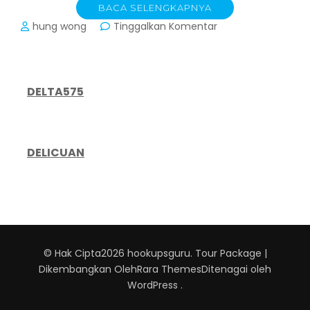
BACA SELENGKAPNYA
pada
hung wong
Tinggalkan Komentar
Kecerdasan
Emosional
dalam
Trading:
DELTA575
Kunci
Sukses
yang
Sering
DELICUAN
Terabaikan
© Hak Cipta2026
hookupsguru
.
Tour Package |
Dikembangkan Oleh
Rara Themes
Ditenagai oleh
WordPress
.