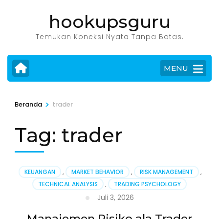
Lompat
hookupsguru
ke
konten
Temukan Koneksi Nyata Tanpa Batas.
(Tekan
Enter)
MENU
>
Beranda
trader
Tag:
trader
KEUANGAN
,
MARKET BEHAVIOR
,
RISK MANAGEMENT
,
TECHNICAL ANALYSIS
,
TRADING PSYCHOLOGY
Juli 3, 2026
Manajemen Risiko ala Trader