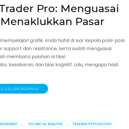
 Trader Pro: Menguasai
n
k Menaklukkan Pasar
mpelajari grafik. Anda hafal di luar kepala pola-pola
 support dan resistance, serta sudah menguasai
udah membaca puluhan artikel
, kesabaran, dan bias kognitif. Lalu, mengapa hasil
A SELENGKAPNYA
ANAGEMENT
,
TECHNICAL ANALYSIS
,
TRADING PSYCHOLOGY
ai