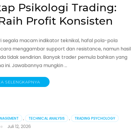
p Psikologi Trading:
Raih Profit Konsisten
egala macam indikator teknikal, hafal pola-pola
ul cara menggambar support dan resistance, namun hasil
nda tidak sendirian. Banyak trader pemula bahkan yang
 ini. Jawabannya mungkin …
A SELENGKAPNYA
ANAGEMENT
,
TECHNICAL ANALYSIS
,
TRADING PSYCHOLOGY
Juli 12, 2026