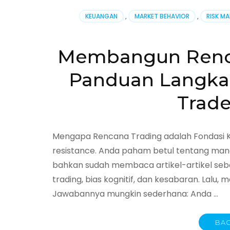
Mengga
KEUANGAN
,
MARKET BEHAVIOR
,
RISK M
Analisis
Teknikal
dengan
Membangun Renca
Manaje
Risiko
Panduan Langka
ala
Trader
Profesio
Trade
Mengapa Rencana Trading adalah Fondasi 
resistance. Anda paham betul tentang manaj
bahkan sudah membaca artikel-artikel seb
trading, bias kognitif, dan kesabaran. Lalu,
Jawabannya mungkin sederhana: Anda …
BAC