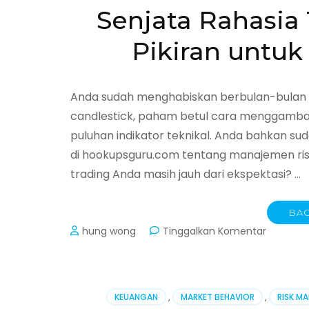
Raih
Senjata Rahasia
Profit
Konsiste
Pikiran untu
Anda sudah menghabiskan berbulan-bulan me
candlestick, paham betul cara menggambar
puluhan indikator teknikal. Anda bahkan s
di hookupsguru.com tentang manajemen risiko
trading Anda masih jauh dari ekspektasi? …
BAC
pada
hung wong
Tinggalkan Komentar
Senjata
Rahasia
Trader
Pro:
KEUANGAN
,
MARKET BEHAVIOR
,
RISK M
Menguas