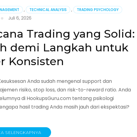
bungkan
ANAGEMENT
,
TECHNICAL ANALYSIS
,
TRADING PSYCHOLOGY
Juli 6, 2026
na Trading yang Solid:
men
h demi Langkah untuk
nal
r Konsisten
Kesuksesan Anda sudah mengenal support dan
emen risiko, stop loss, dan risk-to-reward ratio. Anda
elumnya di HookupsGuru.com tentang psikologi
 mengapa hasil trading Anda masih jauh dari ekspektasi?
A SELENGKAPNYA