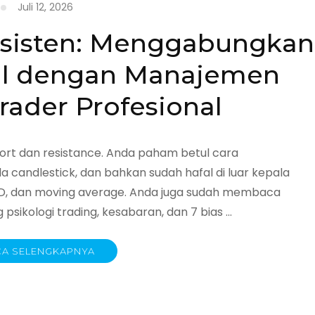
Juli 12, 2026
onsisten: Menggabungkan
kkan
kal dengan Manajemen
Trader Profesional
rt dan resistance. Anda paham betul cara
 candlestick, dan bahkan sudah hafal di luar kepala
MACD, dan moving average. Anda juga sudah membaca
psikologi trading, kesabaran, dan 7 bias …
A SELENGKAPNYA
n: