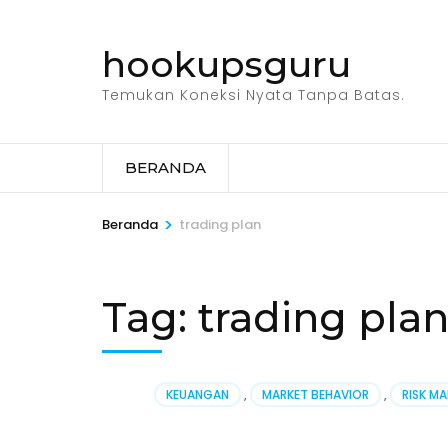
Lompat
ke
hookupsguru
konten
(Tekan
Temukan Koneksi Nyata Tanpa Batas.
Enter)
BERANDA
>
Beranda
trading plan
Tag:
trading pla
KEUANGAN
,
MARKET BEHAVIOR
,
RISK M