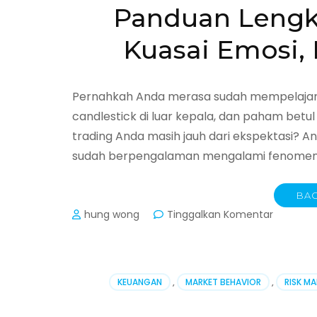
Panduan Lengka
Kuasai Emosi, 
Pernahkah Anda merasa sudah mempelajari s
candlestick di luar kepala, dan paham bet
trading Anda masih jauh dari ekspektasi? A
sudah berpengalaman mengalami fenomena
BAC
pada
hung wong
Tinggalkan Komentar
Panduan
Lengkap
Psikologi
Trading:
KEUANGAN
,
MARKET BEHAVIOR
,
RISK M
Kuasai
Emosi,