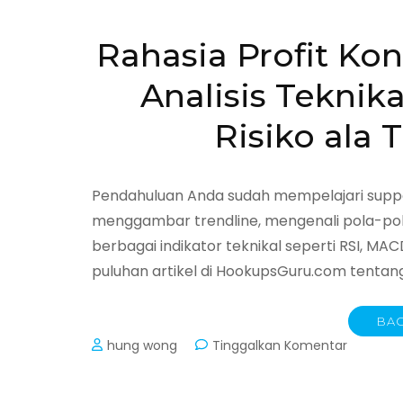
Pikiran
untuk
Rahasia Profit K
Menaklu
Pasar
Analisis Tekni
Risiko ala 
Pendahuluan Anda sudah mempelajari suppo
menggambar trendline, mengenali pola-pola
berbagai indikator teknikal seperti RSI, 
puluhan artikel di HookupsGuru.com tentang 
BAC
pada
hung wong
Tinggalkan Komentar
Rahasia
Profit
Konsiste