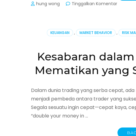
pada
hung wong
Tinggalkan Komentar
Memban
Rencana
Trading
yang
KEUANGAN
,
MARKET BEHAVIOR
,
RISK M
Solid:
Panduan
Langkah
Kesabaran dalam 
demi
Langkah
Mematikan yang S
untuk
Trader
Konsiste
Dalam dunia trading yang serba cepat, ada s
menjadi pembeda antara trader yang sukses 
Segala sesuatu ingin cepat—cepat kaya, cep
“double your money in …
BAC